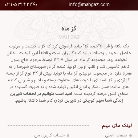
031-53222240
info@mahgaz.com
گز ماه
MAH GAZ
یک نکته را قبل از”خرید گز” نباید فراموش کرد که گز با کیفیت و مرغوب
حاصل تجربه و زحمات تولید کنندگان آن است و قطعاْ این کیفیت اتفاقی
نخواهد بود. مجموعه گز ماه؛ در سال 1328 توسط مرحوم حاج رسول
ناظم تأسیس شد و لقب اولین تولید کننده گز در شهرستان شهرضا را به
همراه دارد. در مجموعه تولیدی گز ماه با تولید بیش از ۳۴ نوع گز از جمله
گز آردی و گز لقمه ای با درصدهای متفاوت پسته و بادام و شیرین کننده
های مانند: عسل، شکر و انواع انگبین تولید شده و به صورت گسترده در
سطح کشور عرضه گردیده است.
امید است بتوانیم در لحظات شیرین
زندگی شما سهم کوچکی در شیرین کردن کام شما داشته باشیم.
لینک های مهم
صفحه اصلی
حساب کاربری من