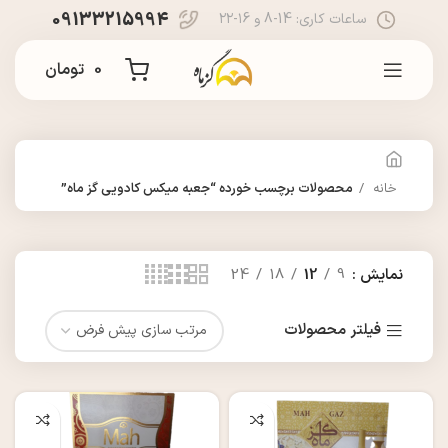
09133215994
ساعات کاری: 14-8 و ۱6-۲۲
0
تومان
خانه
محصولات برچسب خورده “جعبه میکس کادویی گز ماه”
نمایش
9
12
18
24
فیلتر محصولات